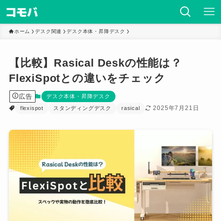
ホーム
デスク関連
デスク本体・昇降デスク
【比較】Rasical Deskの性能は？
FlexiSpotとの違いをチェック
広告
デスク本体・昇降デスク
2025年7月21日
flexispot
スタンディングデスク
rasical