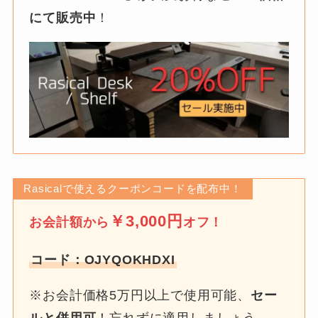
にて販売中
！
Rasicalで使えるクーポンコードを配布中！
￥3,000円
お会計額から
オフ！
コード：OJYQOKHDXI
※お会計価格5万円以上で使用可能、
セー