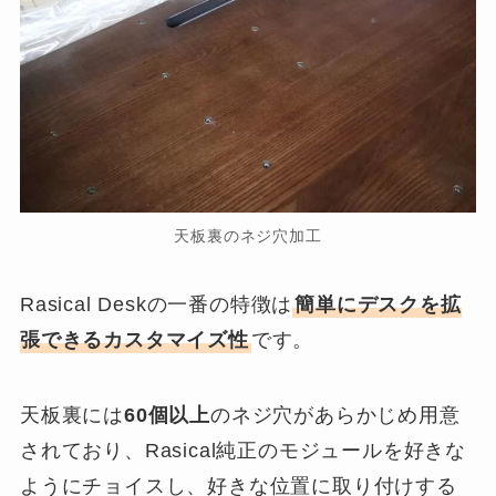
天板裏のネジ穴加工
Rasical Deskの一番の特徴は
簡単にデスクを拡
張できるカスタマイズ性
です。
天板裏には
60個以上
のネジ穴があらかじめ用意
されており、Rasical純正のモジュールを好きな
ようにチョイスし、好きな位置に取り付けする