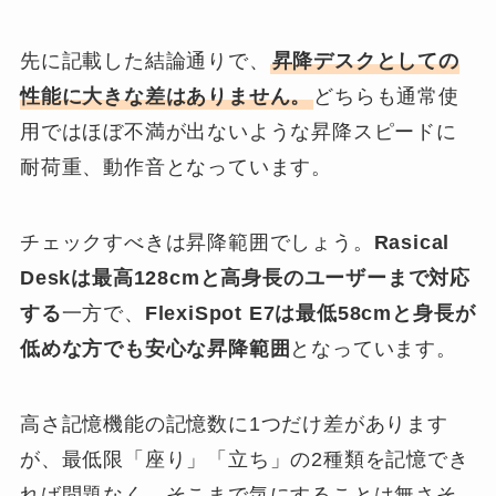
先に記載した結論通りで、
昇降デスクとしての
性能に大きな差はありません。
どちらも通常使
用ではほぼ不満が出ないような昇降スピードに
耐荷重、動作音となっています。
チェックすべきは昇降範囲でしょう。
Rasical
Deskは最高128cmと高身長のユーザーまで対応
する
一方で、
FlexiSpot E7は最低58cmと身長が
低めな方でも安心な昇降範囲
となっています。
高さ記憶機能の記憶数に1つだけ差があります
が、最低限「座り」「立ち」の2種類を記憶でき
れば問題なく、そこまで気にすることは無さそ