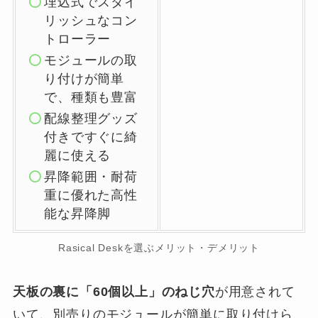
埋込式でスタイ
リッシュなコン
トローラー
モジュールの取
り付けが簡単
で、種類も豊富
配線整理グッズ
付きですぐに綺
麗に使える
昇降範囲・耐荷
重に優れた高性
能な昇降脚
Rasical Deskを選ぶメリット・デメリット
天板の裏に「60個以上」のねじ穴
が用意されて
いて、別売りのモジュールが簡単に取り付けら