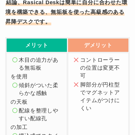
結論、Rasical Deskは簡単に自分に合わせた環
境を構築できる、無垢板を使った高級感のある
昇降デスクです。
メリット
デメリット
木目の迫力があ
コントローラー
る無垢板
の位置は変更不
可
を使用
脚部分が円柱型
傾斜がついた柔
でマグネットア
らかな感触
イテムがつけに
の天板
くい
配線を整理しや
すい配線孔
の加工