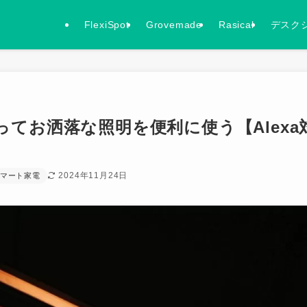
FlexiSpot
Grovemade
Rasical
デスク
使ってお洒落な照明を便利に使う【Alexa
2024年11月24日
マート家電