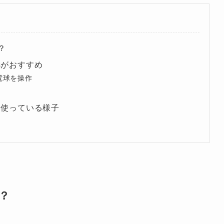
？
sがおすすめ
電球を操作
球を使っている様子
？