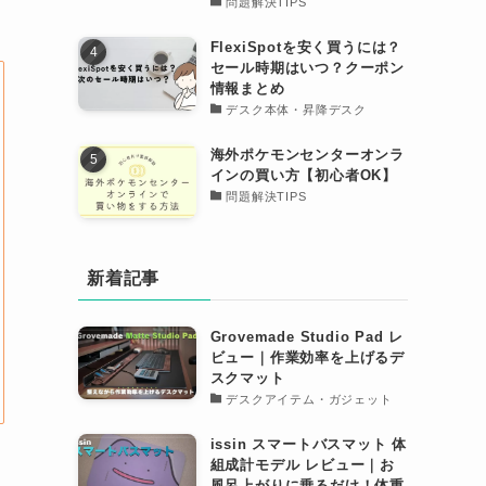
問題解決TIPS
FlexiSpotを安く買うには？
セール時期はいつ？クーポン
情報まとめ
デスク本体・昇降デスク
海外ポケモンセンターオンラ
インの買い方【初心者OK】
問題解決TIPS
新着記事
Grovemade Studio Pad レ
ビュー｜作業効率を上げるデ
スクマット
デスクアイテム・ガジェット
issin スマートバスマット 体
組成計モデル レビュー｜お
風呂上がりに乗るだけ！体重