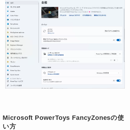
Microsoft PowerToys FancyZonesの使
い方